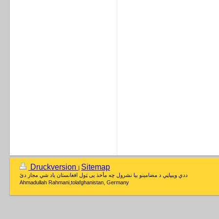
Druckversion
Sitemap
|
ددي ويبپاڼي د مضامينو بيا نشرول چه مأخذ يی ټول افغانستان ياد شي مجاز دئ
Ahmadullah Rahmani,tolafghanistan, Germany