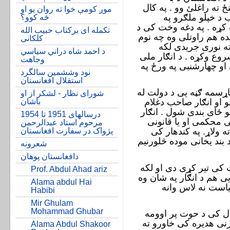
ځ ته راغلئ وو . په کال
موږ کومې خوا ته روان یو او
انګار صاحب د خپلو ملګرو په
څه کوو؟
ه . په دغه وخت کی د
تکمله ای برکتاب حبیب الله
ده هم راوتلی وه چه نوم
کلکانی
ه نوری جريدی لکه
د احمد شاه دراني سیاسي
وع وکړه . د انګار ملی
وجاهت
او چهارشنبی په ورځ په
نود وششمین سالگرد
استقلال افغانستان
پاړسمه ګڼه يی د دولت له
شورای نظار - لشکر از او
 او انګار صاحب دغلام
باشان
ځای بندی شول . انګار
درسالهای 1951 تا 1954
 محکمی او يا قانونی
مرحوم استاد عبدالرحمن
ه ولاړ. په کندهار کی
پژواک در سفارت افغانستان
بند يخانی موده څلورنیم
شعرونه
دافغانستان پوهان
کی تير کړی دی او لکه
Prof. Abdul Ahad ariz
ی هم د انګار په شان وه
Alama abdul Hai
ياست نه لاس وانه
Habibi
Mir Ghulam
Mohammad Ghubar
ری لمريز کال کی د حوت پر اوومه
لرنی هديره کی خاورو ته
Alama Abdul Shakoor