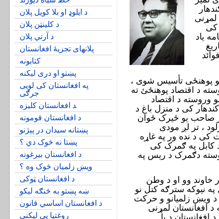
ندهار
د ایلوډ او بلا کویل پلان
لمړنی
د کلینټن پلان
 کی
ه ياد
د آرتي پلان
ريغ
پلانهای تجزیۀ افغانستان
وائد
کتابونه
پښتو او دری لی‍کنه
قو پوهنځی تأسيس شوی ،
په افغانستان کی لویی
سته د اقتصاد پوهنځئ ته
جرګی
و وروسته د اقتصاد
‍د افغانستان کلیزه
ندهار کی د منزل باغ د
ار صاحب یو ځيرک ځوان
د افغانستان قومونه
ود ، تر لږ مودی
پښتانه سیدان در پېژنو
 کی د نده ور په غاړه
پښتا نه څوک دي ؟
ر صاحب د کابل په ګمرک کی
وسته دګمرک د ريس په
د افغانستان بیرغونه
ويښ زلمیان څوک وه ؟
خاوند وو او د وطن
د افغانستان ټوک‍ی
په نيوکه سترګه کتل نو
ښه پښتو به څنګه لیکو
مدا سبسب وو چه دئ په کال ۱۳۲۸ د ويښ زلميانو و حرکت
د افغانستان اساسي قانون
 د افغانستان لمړنی
روغتیا یې لیکني
ښت وو چه په ۱۳۲۰ کی د افغانستان د با