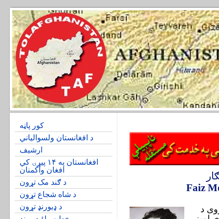
کور پاڼه
د افغانستان ولسوالیاني
ارشیف
افغانستان په ۱۴ پیړۍ کي
افغان واکمنان
ار
د ګند مک تړون
Faiz 
د شاه شجاع تړون
د ډیورنډ تړون
وی د
سئ د ۱۲۹۳ هجری لميز
خط سیاۀ دیورند