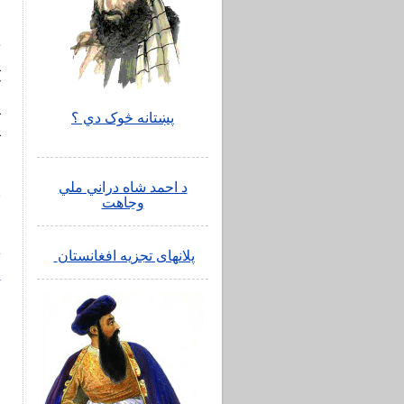
و
د
پ
پښتانه څوک دي ؟
پ
ف
ا
د احمد شاه دراني ملي
ب
وجاهت
ا
پلانهای تجزیه افغانستان
4
ف
ت
ع