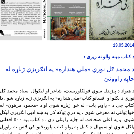
13.05.201
 کتاب مینه والو ته زیری :
 محمد ګل نوري «ملي هنداره« په انګریزي ژباړه له
اپه راووتئ
 هيواد د پېژندل سوي فولکلوريسټ، شاعر او ليکوال استاد محمد ګل
وري د نکلو او افسانو کتاب
»ملي هنداره« په انګریزي ژبه ژباړه شو . دا
تاب چي د » ډاویډ پات« له خوا ژباړه شوی او د »محمود مرهون« له
وا ټولني ته معرفي شوی ، په درې ټوکه کي په ښه ادبي انګریزي لیکل
شوی او په اعلی صحافت له چاپه راوتلی دی . د کتاب بیه ۵۰۰ افغان
اکل شوې او سمهال د کابل په ټولو کتاب پلورنځیو کي لاس ته راوړل
یږي . په نژدي راتلونکي کي به د هیواد په نورو ولایتونو کي هم بازار ته