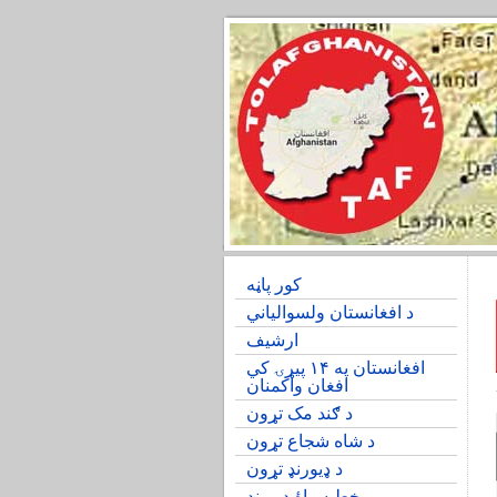
کور پاڼه
د افغانستان ولسوالیاني
ارشیف
افغانستان په ۱۴ پیړۍ کي
افغان واکمنان
د ګند مک تړون
د شاه شجاع تړون
د ډیورنډ تړون
خط سیاۀ دیورند