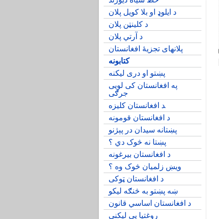
د ایلوډ او بلا کویل پلان
د کلینټن پلان
د آرتي پلان
پلانهای تجزیۀ افغانستان
کتابونه
پښتو او دری لی‍کنه
په افغانستان کی لویی
جرګی
‍د افغانستان کلیزه
د افغانستان قومونه
پښتانه سیدان در پېژنو
پښتا نه څوک دي ؟
د افغانستان بیرغونه
ويښ زلمیان څوک وه ؟
د افغانستان ټوک‍ی
ښه پښتو به څنګه لیکو
ي
د افغانستان اساسي قانون
روغتیا یې لیکني