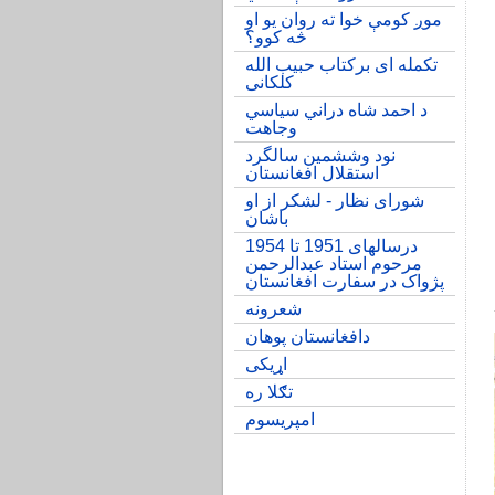
موږ کومې خوا ته روان یو او
څه کوو؟
تکمله ای برکتاب حبیب الله
۱
کلکانی
کي
د احمد شاه دراني سیاسي
وجاهت
نود وششمین سالگرد
استقلال افغانستان
شورای نظار - لشکر از او
باشان
درسالهای 1951 تا 1954
مرحوم استاد عبدالرحمن
پژواک در سفارت افغانستان
شعرونه
دافغانستان پوهان
اړیکی
تګلا ره
امپریسوم