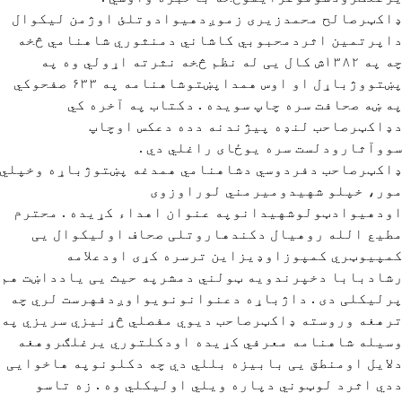
اکټرصالح محمدزیری زموږدهیوادوتلئ اوژمن لیکوال
اپرتمین اثردمحبوبي کاشاني دمنثوري شاهنامي څخه
چه په ۱۳۸۲ش کال یی له نظم څخه نثرته اړولي وه په
پښتووژباړل او اوس همداپښتوشاهنامه په ۶۳۳ صفحوکي
ه ښه صحافت سره چاپ سویده . دکتاب په آخره کي
ډاکټرصاحب لنډه پیژندنه دده دعکس اوچاپ
ووآثارودلست سره یوځای راغلي دي .
اکټرصاحب دفردوسي دشاهنامي همدغه پښتوژباړه وخپلي
ور، خپلو شهیدومیرمني لوراوزوی
ودهیوادټولوشهیدانوپه عنوان اهداء کړیده . محترم
طیع الله روهیال دکندهاروتلی صحاف اولیکوال یی
مپیوټري کمپوزاوډیزاین ترسره کړی اودعلامه
شادبابا دخپرندویه ټولني دمشرپه حیث یی یادداښت هم
رلیکلی دی . داژباړه دعنوانونویواوږدفهرست لري چه
رهغه وروسته ډاکټرصاحب دیوي مفصلي څړنیزي سریزي په
سیله شاهنامه معرفي کړیده اودکلتوري یرغلګروهغه
لایل اومنطق یی بابیزه بللي دي چه دکلونوپه هاخوایی
دي اثرد لوټوني دپاره ویلي اولیکلي وه . زه تاسو