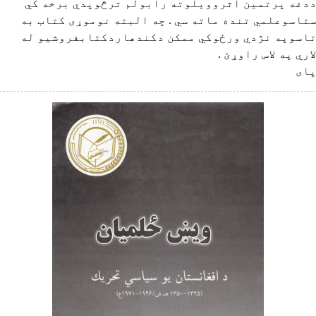
دغه پرتمین اثروویلوته رابولم ترڅوپدي برخه کي
تاسوعلمي تنده ماته سي . چه البته نوموړی کتاب به
اسوپه نژدي ورځوکي ممکن دکندهاردکتابفروشیو له
اري په لاس راوړئ .
ای