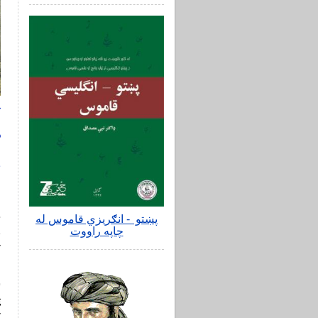
4
د
د
چ
د
پښتو - انګریزي قاموس له
چاپه راووت
ن
ک
خ
ټ
ک