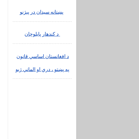
د
ف
پښتانه سیدان در پېژنو
د
د
ل
د کندهار پایلوچان
ز
ف
ک
د افغانستان اساسي قانون
د
په پښتو ، دري او الماني ژبو
د
د
م
ن
د
ی
د
ض
م
ی