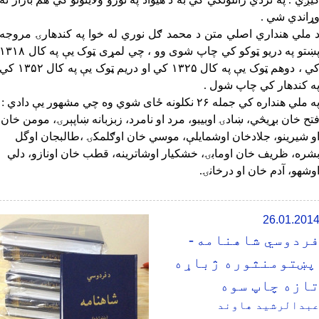
ړاندي شي .
 ملي هنداري اصلي متن د محمد ګل نوري له خوا په کندهارۍ مروجه
پښتو په دریو ټوکو کي چاپ شوی وو ، چي لمړی ټوک یې په کال ۳۱۸
کي ، دوهم ټوک یې په کال ۱۳۲۵ کي او دریم ټوک یې په کال ۱۳۵۲ 
ه کندهار کي چاپ شول .
ه ملي هنداره کي جمله ۲۶ نکلونه ځای شوي وه چي مشهور یې دادي :
تح خان بړيڅي، ښادۍ اوبيبو، مرد او نامرد، زبزبانه ښاپېرۍ، مومن خان
و شيرينو، جلادخان اوشمايلې، موسي خان اوګلمکۍ ،طالبجان اوگل
شره، ظريف خان اومابۍ، خشکيار اوشاترينه، قطب خان اونازو، دلي
وشهو، آدم خان او درخانۍ.
26.01.201
ردوسي شاهنامه
-
پښتومنثوره ژباړه
ازه چاپ سوه
بدالرشید هاوند