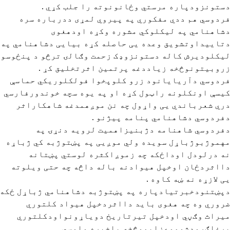
ستونزودپاره مرستي وځانونوته را جلب کړي .
ردوسي هم ددي مفکوري په پیروي لمړی ددرباره سره
شاهنامي په لیکلوکي مشوره وکړه اودهغوی
تاییداوتشویق وعده یی حاصله کړه بیایی دشاهنامي په
یکلودیرش کاله دستونزوډک زحمت وګالۍ ترڅو د پنځوسو
روبیتونوڅخه زیاددغه پرتمین اثرتخلیق کړ .
ردوسي دآریایانود زرو کلوپخوا فولکلوریکي حماسې
یسې اونکلونه راټول کړه او په یوه سچه خوندورفارسي
ري شعرباندي یی واړول چه نن موږهمدغه شاهکاراثر
فردوسي دشاهنامي پنامه پیژنو .
فردوسي شاهنامه دژبنیزاهمیت لرویه دنړۍ په
هموژبوژباړل سویده ولي موږیی په پښتوژبه کي ژباړه
ه درلودل اوداځکه چه زموږاکثره لوستي پښتانه
ااثردځان اوخپل هیوادنه باله داڅه چه حتی ویلوته
ی لازړه نه ښه کاوه .
پښتنودخبرتیادپاره په پښتوژبه دشاهنامي ژباړل ځکه
روري وه چه هغوی باید دااثردخپل هیواد کلتوري
یراث وګڼي اودخپل تیرتاریخ دویاړونواودکلتوري
رغلګرودشوموعزایموڅخه باخبره واوسي .