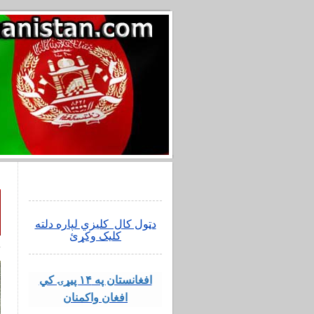
دټول کال کلیزي لپاره دلته
کلیک وکړئ
افغانستان په ۱۴ پیړۍ کي
افغان واکمنان