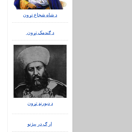
ګ
ا
د شاه شجاع تړون
د
د
ا
د ګندمک تړون
م
ا
د
ف
س
ه
آ
ا
پ
غ
د ډیورنډ تړون
ا
ا
و
ار ګ در پېژنو
و