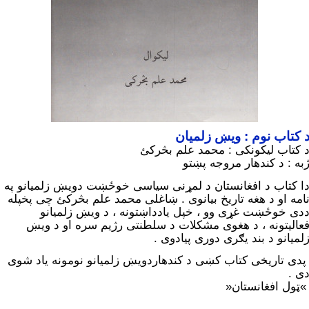
 کتاب نوم : ويښ زلمیان
 کتاب لیکونکی : محمد علم بڅرکئ
به : د کندهار مروجه پښتو
ا کتاب د افغانستان د لمړنی سیاسی خوځښت دويښ زلمیانو په
امه او د هغه تاريخ بیانوی . ښاغلی محمد علم بڅرکئ چی پخپله
دی خوځښت غړی وو ، خپل يادداښتونه ، د ويښ زلمیانو
عالیتونه ، د هغوی مشکلات د سلطنتی رژیم سره او د ويښ
لمیانو د بند یګری دوری پیادوی .
دی تاریخی کتاب کښی د کندهاردويښ زلمیانو نومونه یاد شوی
ی .
ټول افغانستان«